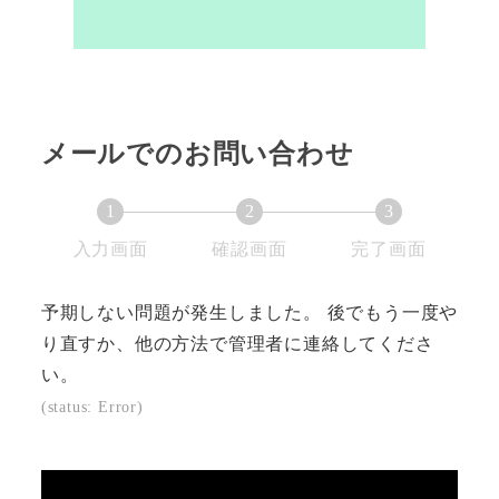
メールでのお問い合わせ
1
2
3
現
現
現
入力画面
確認画面
完了画面
在
在
在
表
表
表
予期しない問題が発生しました。 後でもう一度や
示
示
示
り直すか、他の方法で管理者に連絡してくださ
さ
さ
さ
い。
れ
れ
れ
(status: Error)
て
て
て
い
い
い
る
る
る