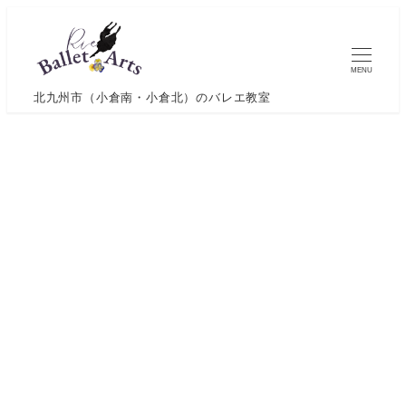
メ
イ
ン
MENU
コ
北九州市（小倉南・小倉北）のバレエ教室
ン
テ
ン
ツ
へ
移
動