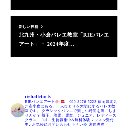
す。
す。
す。
新しい投稿
北九州・小倉バレエ教室「RIEバレエ
アート」・ 2024年度…
rieballetarts
RIEバレエアート
090-3276-5222
福岡県北九
州市小倉にある、一人ひとりを大切にするバレエ教
室です。
クラシックバレエで楽しい時間を過ごしま
せんか？
親子、幼児、児童、ジュニア、レディース
クラス…
0才～生徒募集中&無料体験レッスン受付
中♪
お気軽にお問い合わせ下さい
宮原理恵