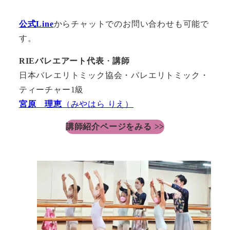
公式Line
からチャットでのお問い合わせも可能で
す。
RIEバレエアート代表
・
講師
日本バレエリトミック協会・バレエリトミック・
ティーチャー1級
宮原 理恵
（みやはら りえ）
講師紹介ページをみる >>