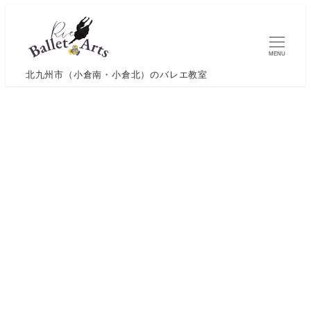
メ
イ
ン
MENU
コ
北九州市（小倉南・小倉北）のバレエ教室
ン
テ
ン
ツ
へ
移
動