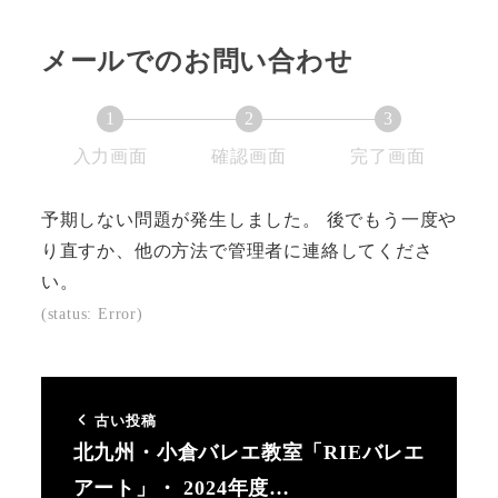
メールでのお問い合わせ
1
2
3
現
現
現
入力画面
確認画面
完了画面
在
在
在
表
表
表
予期しない問題が発生しました。 後でもう一度や
示
示
示
り直すか、他の方法で管理者に連絡してくださ
さ
さ
さ
い。
れ
れ
れ
(status: Error)
て
て
て
い
い
い
る
る
る
古い投稿
画
画
画
北九州・小倉バレエ教室「RIEバレエ
面
面
面
アート」・ 2024年度…
で
で
で