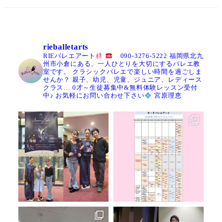
rieballetarts
RIEバレエアート
090-3276-5222
福岡県北九
州市小倉にある、一人ひとりを大切にするバレエ教
室です。
クラシックバレエで楽しい時間を過ごしま
せんか？
親子、幼児、児童、ジュニア、レディース
クラス…
0才～生徒募集中&無料体験レッスン受付
中♪
お気軽にお問い合わせ下さい
宮原理恵