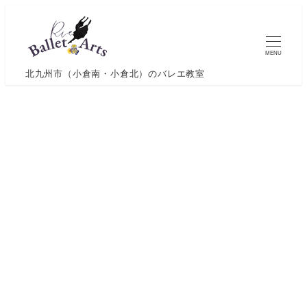
メ
イ
ン
MENU
コ
北九州市（小倉南・小倉北）のバレエ教室
ン
テ
ン
ツ
へ
移
動