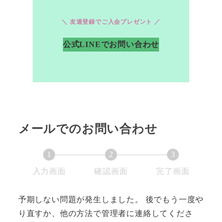
＼ 友達登録でご入会プレゼント ／
公式LINEでお問い合わせ
メールでのお問い合わせ
1
2
3
現
現
現
入力画面
確認画面
完了画面
在
在
在
表
表
表
予期しない問題が発生しました。 後でもう一度や
示
示
示
り直すか、他の方法で管理者に連絡してくださ