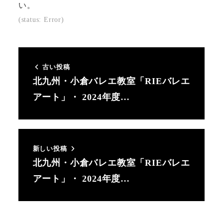
さ
さ
さ
い。
れ
れ
れ
(status: Error)
て
て
て
い
い
い
る
る
る
古い投稿
画
画
画
北九州・小倉バレエ教室「RIEバレエ
面
面
面
アート」・ 2024年度…
で
で
で
す。
す。
す。
新しい投稿
北九州・小倉バレエ教室「RIEバレエ
アート」・ 2024年度…