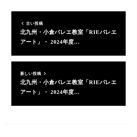
て
て
て
い
い
い
る
る
る
古い投稿
画
画
画
北九州・小倉バレエ教室「RIEバレエ
面
面
面
アート」・ 2024年度…
で
で
で
す。
す。
す。
新しい投稿
北九州・小倉バレエ教室「RIEバレエ
アート」・ 2024年度…