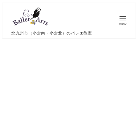
メ
イ
ン
MENU
コ
北九州市（小倉南・小倉北）のバレエ教室
ン
テ
ン
ツ
へ
移
動