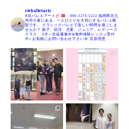
rieballetarts
RIEバレエアート
090-3276-5222
福岡県北九
州市小倉にある、一人ひとりを大切にするバレエ教
室です。
クラシックバレエで楽しい時間を過ごしま
せんか？
親子、幼児、児童、ジュニア、レディース
クラス…
0才～生徒募集中&無料体験レッスン受付
中♪
お気軽にお問い合わせ下さい
宮原理恵