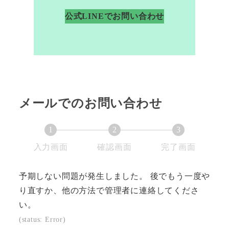
公式LINEでお問い合わせ
メールでのお問い合わせ
1
2
3
現
現
現
入力画面
確認画面
完了画面
在
在
在
表
表
表
予期しない問題が発生しました。 後でもう一度や
示
示
示
り直すか、他の方法で管理者に連絡してくださ
さ
さ
さ
い。
れ
れ
れ
(status: Error)